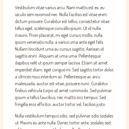
Vestibulum vitae varius arcu. Nam mattis est ex, eu
iaculis sem euismod nec. Nulla facilisis est vitae enim
dictum posuere. Curabitur est tellus, consectetur vitae
tellus eget, scelerisque convallis ipsum. Ut id nulla
mauris. Proin placerat, mi eget cursus mollis, nulla
ipsum venenatis nulla, a varius urna ante eget felis.
Nullam tincidunt urna eu cursus sagittis. Aenean id
sagittis enim. Aliquam at urna urna. Pellentesque
dapibus velit ut ipsum semper lacinia. Etiam sit amet
imperdiet diam, eget congue mi. Sed sagittis tortor dolor,
a ultrices risus interdum ac. Pellentesque ac arcu
malesuada, auctor est vitae, posuere nunc. Curabitur
finibus vehicula turpis sit amet commodo. Sed pulvinar
ipsum a tellus faucibus, nec mattis orci tempus. Sed
fringilla eros efficitur, auctor tortor vel, facilisis justo.
Nulla vestibulum tempus odio, sed pulvinar odio sodales
ut. Mauris eu ante nulla. Donec tortor ante, sodales sed