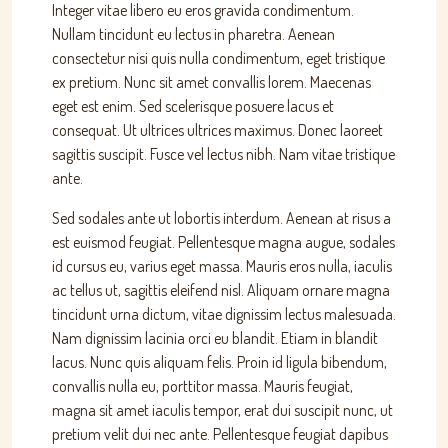
Integer vitae libero eu eros gravida condimentum.
Nullam tincidunt eu lectus in pharetra. Aenean
consectetur nisi quis nulla condimentum, eget tristique
ex pretium. Nunc sit amet convallis lorem. Maecenas
eget est enim. Sed scelerisque posuere lacus et
consequat. Ut ultrices ultrices maximus. Donec laoreet
sagittis suscipit. Fusce vel lectus nibh. Nam vitae tristique
ante.
Sed sodales ante ut lobortis interdum. Aenean at risus a
est euismod feugiat. Pellentesque magna augue, sodales
id cursus eu, varius eget massa. Mauris eros nulla, iaculis
ac tellus ut, sagittis eleifend nisl. Aliquam ornare magna
tincidunt urna dictum, vitae dignissim lectus malesuada.
Nam dignissim lacinia orci eu blandit. Etiam in blandit
lacus. Nunc quis aliquam felis. Proin id ligula bibendum,
convallis nulla eu, porttitor massa. Mauris feugiat,
magna sit amet iaculis tempor, erat dui suscipit nunc, ut
pretium velit dui nec ante. Pellentesque feugiat dapibus