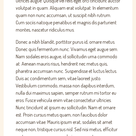
ultrices augue. Quisque vel felis eget orci tincidunt auctor
volutpat in quam. Aliquam erat volutpat. In elementum
quam non nunc accumsan, ut suscipit nibh rutrum.
Cum sociis natoque penatibus et magnis dis parturient
montes, nascetur ridiculus mus.
Donec a nibh blandit, porttitor purus id, ornare metus.
Donec quis fermentum nunc. Vivamus eget augue sem.
Nam sodales eros augue, id sollicitudin urna commodo
at. Aenean mauris risus, hendrerit nec metus quis,
pharetra accumsan nunc. Suspendisse et luctus lectus.
Duis ac condimentum sem, vitae laoreet justo.
Vestibulum commodo, massa non dapibus interdum,
nulla dui maximus sapien, semper rutrum mi tortor eu
eros. Fusce vehicula enim vitae consectetur ultricies.
Nunc tincidunt at ipsum eu sollicitudin. Nam et ornare
est. Proin cursus metus quam, non faucibus dolor
accumsan vitae. Mauris ipsum erat, sodales sit amet
neque non, tristique cursus nisl. Sed nisi metus, efficitur