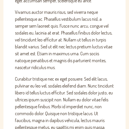
eget accumsan semper, scelerisque eu ante.
Vivamus auctor mauris risus, sed viverra neque
pellentesque ac. Phasellus vestibulum lacus nisl, a
semper sem laoreet quis. Fusce nunc arcu, congue vel
sodales eu, lacinia at erat. Phasellus finibus dolor lectus,
vel tincidunt leo efficitur at. Nullam ut tellus in turpis
blandit varius. Sed ut elit nec lectus pretium luctus vitae
sit amet est. Etiam in maximus urna. Cum sociis
natoque penatibus et magnis dis parturient montes,
nascetur ridiculus mus.
Curabitur tristique nec ex eget posuere. Sed elit lacus,
pulvinar eu leo vel, sodales eleifend diam. Nunc tincidunt
libero id tellus luctus efficitur. Sed sodales dolor justo, eu
ultrices ipsum suscipit non. Nullam eu dolor vitae felis
pellentesque finibus. Morbi id imperdiet nunc, non
commodo dolor. Quisque non tristique lacus. Ut
faucibus, magna in dapibus vehicula, lectus mauris
pellentesque metus, eu sagittis mi enim quis massa.