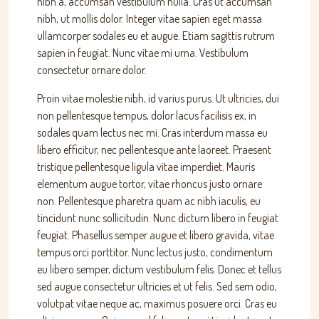
nibh a, accumsan vestibulum nulla. Cras ut accumsan
nibh, ut mollis dolor. Integer vitae sapien eget massa
ullamcorper sodales eu et augue. Etiam sagittis rutrum
sapien in feugiat. Nunc vitae mi urna. Vestibulum
consectetur ornare dolor.
Proin vitae molestie nibh, id varius purus. Ut ultricies, dui
non pellentesque tempus, dolor lacus facilisis ex, in
sodales quam lectus nec mi. Cras interdum massa eu
libero efficitur, nec pellentesque ante laoreet. Praesent
tristique pellentesque ligula vitae imperdiet. Mauris
elementum augue tortor, vitae rhoncus justo ornare
non. Pellentesque pharetra quam ac nibh iaculis, eu
tincidunt nunc sollicitudin. Nunc dictum libero in feugiat
feugiat. Phasellus semper augue et libero gravida, vitae
tempus orci porttitor. Nunc lectus justo, condimentum
eu libero semper, dictum vestibulum felis. Donec et tellus
sed augue consectetur ultricies et ut felis. Sed sem odio,
volutpat vitae neque ac, maximus posuere orci. Cras eu