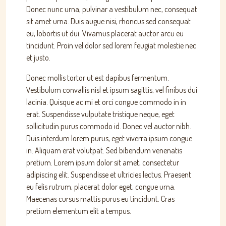
Donec nunc urna, pulvinar a vestibulum nec, consequat
sit amet urna. Duis augue nisi, rhoncus sed consequat
eu, lobortis ut dui. Vivamus placerat auctor arcu eu
tincidunt. Proin vel dolor sed lorem feugiat molestie nec
et justo.
Donec mollis tortor ut est dapibus fermentum.
Vestibulum convallis nisl et ipsum sagittis, vel finibus dui
lacinia. Quisque ac mi et orci congue commodo in in
erat. Suspendisse vulputate tristique neque, eget
sollicitudin purus commodo id. Donec vel auctor nibh.
Duis interdum lorem purus, eget viverra ipsum congue
in. Aliquam erat volutpat. Sed bibendum venenatis
pretium. Lorem ipsum dolor sit amet, consectetur
adipiscing elit. Suspendisse et ultricies lectus. Praesent
eu felis rutrum, placerat dolor eget, congue urna.
Maecenas cursus mattis purus eu tincidunt. Cras
pretium elementum elit a tempus.