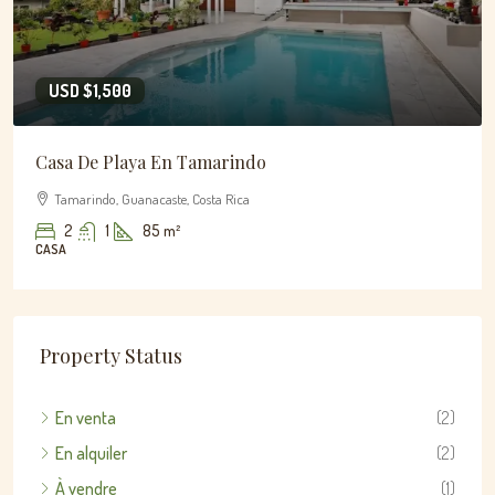
USD
$1,500
Casa De Playa En Tamarindo
Tamarindo, Guanacaste, Costa Rica
2
1
85
m²
CASA
Property Status
En venta
(2)
En alquiler
(2)
À vendre
(1)