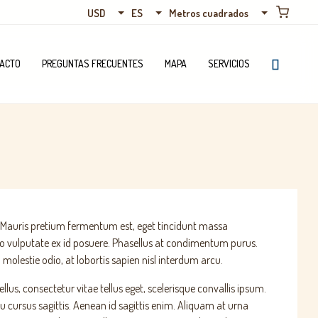
USD
ES
Metros cuadrados
ACTO
PREGUNTAS FRECUENTES
MAPA
SERVICIOS
 vel. Mauris pretium fermentum est, eget tincidunt massa
o vulputate ex id posuere. Phasellus at condimentum purus.
molestie odio, at lobortis sapien nisl interdum arcu.
lus, consectetur vitae tellus eget, scelerisque convallis ipsum.
eu cursus sagittis. Aenean id sagittis enim. Aliquam at urna