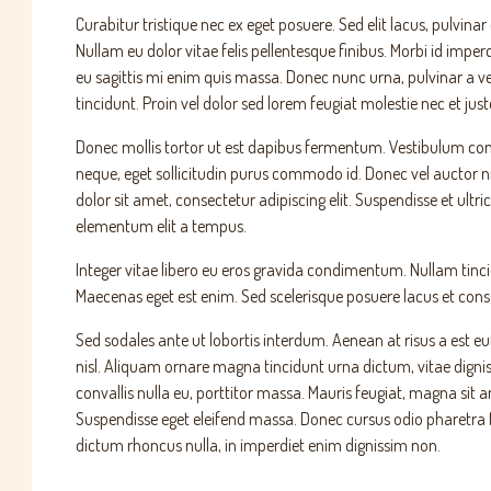
Curabitur tristique nec ex eget posuere. Sed elit lacus, pulvinar 
Nullam eu dolor vitae felis pellentesque finibus. Morbi id imp
eu sagittis mi enim quis massa. Donec nunc urna, pulvinar a v
tincidunt. Proin vel dolor sed lorem feugiat molestie nec et just
Donec mollis tortor ut est dapibus fermentum. Vestibulum conval
neque, eget sollicitudin purus commodo id. Donec vel auctor 
dolor sit amet, consectetur adipiscing elit. Suspendisse et ultr
elementum elit a tempus.
Integer vitae libero eu eros gravida condimentum. Nullam tinci
Maecenas eget est enim. Sed scelerisque posuere lacus et consequ
Sed sodales ante ut lobortis interdum. Aenean at risus a est eui
nisl. Aliquam ornare magna tincidunt urna dictum, vitae digniss
convallis nulla eu, porttitor massa. Mauris feugiat, magna sit 
Suspendisse eget eleifend massa. Donec cursus odio pharetra fel
dictum rhoncus nulla, in imperdiet enim dignissim non.