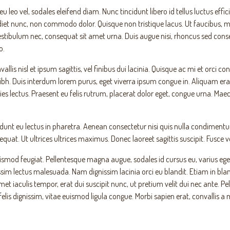
eu leo vel, sodales eleifend diam. Nunc tincidunt libero id tellus luctus effic
erdiet nunc, non commodo dolor. Quisque non tristique lacus. Ut faucibus,
estibulum nec, consequat sit amet urna. Duis augue nisi, rhoncus sed conse
o.
lis nisl et ipsum sagittis, vel finibus dui lacinia. Quisque ac mi et orci 
nibh. Duis interdum lorem purus, eget viverra ipsum congue in. Aliquam e
icies lectus. Praesent eu felis rutrum, placerat dolor eget, congue urna. M
dunt eu lectus in pharetra. Aenean consectetur nisi quis nulla condimentum
at. Ut ultrices ultrices maximus. Donec laoreet sagittis suscipit. Fusce ve
smod feugiat. Pellentesque magna augue, sodales id cursus eu, varius eget ma
im lectus malesuada. Nam dignissim lacinia orci eu blandit. Etiam in bland
amet iaculis tempor, erat dui suscipit nunc, ut pretium velit dui nec ante
is dignissim, vitae euismod ligula congue. Morbi sapien erat, convallis a 