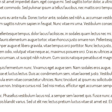
 sit amet imperdiet diam, eget congue mi. Sed sagittis tortor dolor, a ult
et commodo. Sed pulvinar ipsum a tellus faucibus, nec mattis orci tempus. Sed
uris eu ante nulla. Donec tortor ante, sodales sed nibh a, accumsan vestib
 sagittis rutrum sapien in feugiat. Nunc vitae mi urna. Vestibulum consec
n pellentesque tempus, dolor lacus facilisis ex, in sodales quam lectus nec m
t. Mauris elementum augue tortor, vitae rhoncus justo ornare non. Pellentes
semper augue et libero gravida, vitae tempus orci porttitor. Nunc lectus jus
 sem odio, volutpat vitae neque ac, maximus posuere orci. Cras eu ultrices a
umsan, ut suscipit nibh rutrum. Cum sociis natoque penatibus et magnis 
c quis fermentum nunc. Vivamus eget augue sem. Nam sodales eros augue, 
se et luctus lectus. Duis ac condimentum sem, vitae laoreet justo. Vest
la enim vitae consectetur ultricies. Nunc tincidunt at ipsum eu sollicitu
 non, tristique cursus nisl. Sed nisi metus, efficitur eget accumsan sempe
 Phasellus vestibulum lacus nisl, a semper sem laoreet quis. Fusce nunc arc
 turpis blandit varius. Sed ut elit nec lectus pretium luctus vitae sit amet 