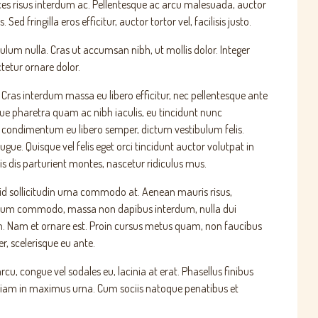
rices risus interdum ac. Pellentesque ac arcu malesuada, auctor
 fringilla eros efficitur, auctor tortor vel, facilisis justo.
ulum nulla. Cras ut accumsan nibh, ut mollis dolor. Integer
tetur ornare dolor.
i. Cras interdum massa eu libero efficitur, nec pellentesque ante
que pharetra quam ac nibh iaculis, eu tincidunt nunc
to, condimentum eu libero semper, dictum vestibulum felis.
ugue. Quisque vel felis eget orci tincidunt auctor volutpat in
dis parturient montes, nascetur ridiculus mus.
id sollicitudin urna commodo at. Aenean mauris risus,
ibulum commodo, massa non dapibus interdum, nulla dui
din. Nam et ornare est. Proin cursus metus quam, non faucibus
r, scelerisque eu ante.
u, congue vel sodales eu, lacinia at erat. Phasellus finibus
est. Etiam in maximus urna. Cum sociis natoque penatibus et