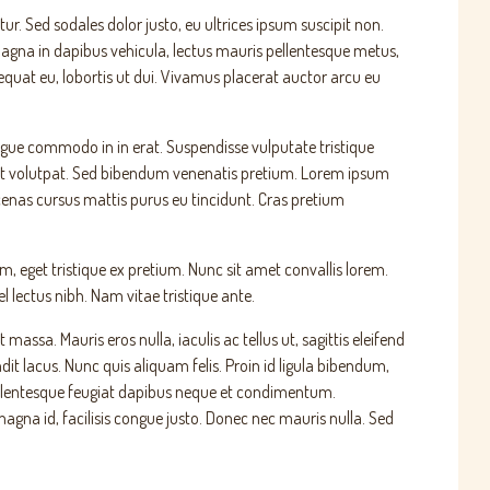
itur. Sed sodales dolor justo, eu ultrices ipsum suscipit non.
 magna in dapibus vehicula, lectus mauris pellentesque metus,
quat eu, lobortis ut dui. Vivamus placerat auctor arcu eu
congue commodo in in erat. Suspendisse vulputate tristique
rat volutpat. Sed bibendum venenatis pretium. Lorem ipsum
aecenas cursus mattis purus eu tincidunt. Cras pretium
, eget tristique ex pretium. Nunc sit amet convallis lorem.
l lectus nibh. Nam vitae tristique ante.
ssa. Mauris eros nulla, iaculis ac tellus ut, sagittis eleifend
it lacus. Nunc quis aliquam felis. Proin id ligula bibendum,
. Pellentesque feugiat dapibus neque et condimentum.
magna id, facilisis congue justo. Donec nec mauris nulla. Sed