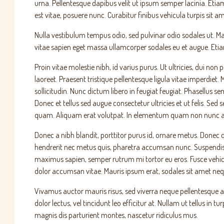
urna. Pellentesque dapibus velit ut ipsum semper lacinia. Etiam
est vitae, posuere nunc. Curabitur finibus vehicula turpis sit am
Nulla vestibulum tempus odio, sed pulvinar odio sodales ut. Ma
vitae sapien eget massa ullamcorper sodales eu et augue. Etiam
Proin vitae molestie nibh, id varius purus. Ut ultricies, dui no
laoreet. Praesent tristique pellentesque ligula vitae imperdie
sollicitudin. Nunc dictum libero in feugiat feugiat. Phasellus 
Donec et tellus sed augue consectetur ultricies et ut felis. Sed
quam. Aliquam erat volutpat. In elementum quam non nunc acc
Donec a nibh blandit, porttitor purus id, ornare metus. Done
hendrerit nec metus quis, pharetra accumsan nunc. Suspendis
maximus sapien, semper rutrum mi tortor eu eros. Fusce vehicu
dolor accumsan vitae. Mauris ipsum erat, sodales sit amet neque
Vivamus auctor mauris risus, sed viverra neque pellentesque ac.
dolor lectus, vel tincidunt leo efficitur at. Nullam ut tellus in
magnis dis parturient montes, nascetur ridiculus mus.