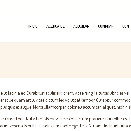
INICIO
ACERCA DE
ALQUILAR
COMPRAR
CONT
ut lacinia ex. Curabitur iaculis elit lorem, vitae fringilla turpis ultricies
celerisque quam arcu, vitae dictum leo volutpat tempor. Curabitur commod
us quis et augue. Morbi ullamcorper, dolor eu accumsan aliquet, nibh nisl 
euismod nec. Nulla facilisis est vitae enim dictum posuere. Curabitur est tel
 ipsum venenatis nulla, a varius urna ante eget felis. Nullam tincidunt urna 